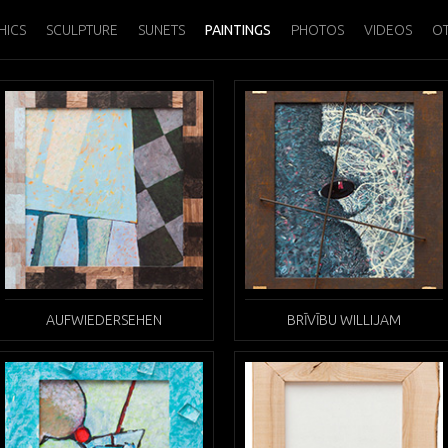
HICS
SCULPTURE
SUNETS
PAINTINGS
PHOTOS
VIDEOS
O
AUFWIEDERSEHEN
BRĪVĪBU WILLIJAM