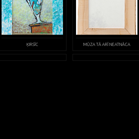
ĶIRSĪC
MŪZA TĀ ARĪ NEATNĀCA