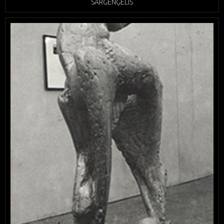
SARGENĢELIS