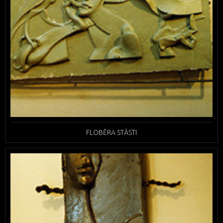
FLOBĒRA STĀSTI