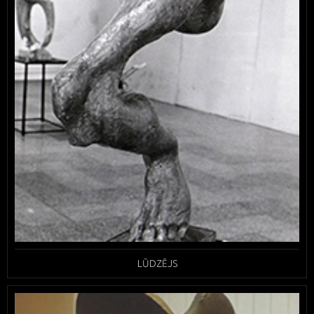
LŪDZĒJS