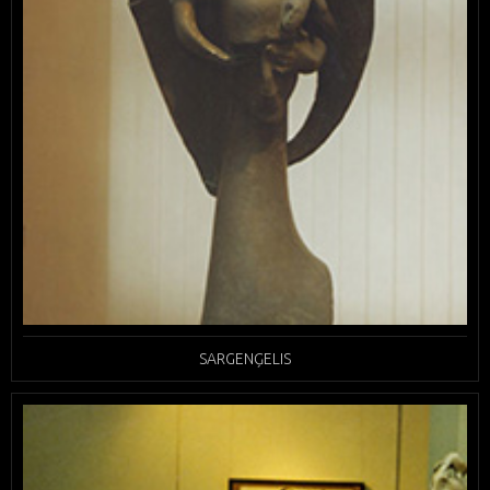
SARGENĢELIS